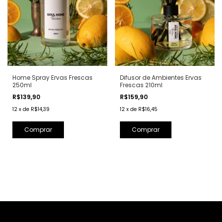
Home Spray Ervas Frescas
Difusor de Ambientes Ervas
250ml
Frescas 210ml
R$139,90
R$159,90
12
x
de
R$14,39
12
x
de
R$16,45