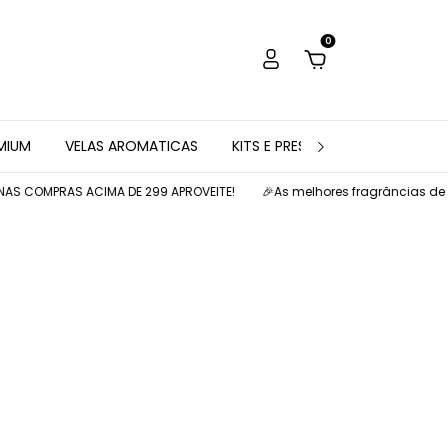
0
EMIUM
VELAS AROMATICAS
KITS E PRESENTES
AROMATIZ
AS COMPRAS ACIMA DE 299 APROVEITE!
🎉As melhores fragrâncias de am