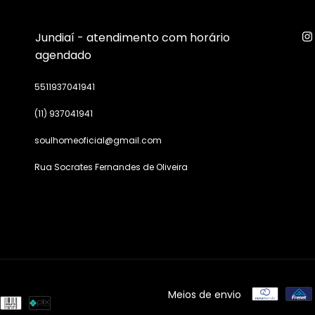
Jundiaí - atendimento com horário
agendado
5511937041941
(11) 937041941
soulhomeoficial@gmail.com
Rua Socrates Fernandes de Oliveira
Meios de envio