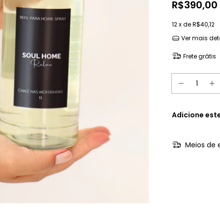
R$390,00
12
x de
R$40,12
Ver mais det
Frete grátis
Adicione est
Meios de 