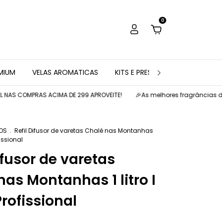
0
EMIUM
VELAS AROMATICAS
KITS E PRESENTES
AROMATIZ
MPRAS ACIMA DE 299 APROVEITE!
🎉As melhores fragrâncias de ambient
OS
.
Refil Difusor de varetas Chalé nas Montanhas
fissional
ifusor de varetas
nas Montanhas 1 litro I
Profissional