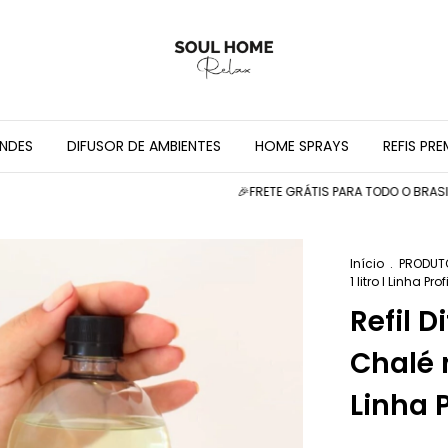
INDES
DIFUSOR DE AMBIENTES
HOME SPRAYS
REFIS PR
🎉FRETE GRÁTIS PARA TODO O BRASIL NAS CO
Início
.
PRODUT
1 litro I Linha Pro
Refil D
Chalé 
Linha 