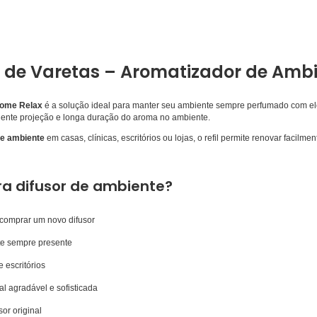
or de Varetas – Aromatizador de Am
 Home Relax
é a solução ideal para manter seu ambiente sempre perfumado com e
elente projeção e longa duração do aroma no ambiente.
de ambiente
em casas, clínicas, escritórios ou lojas, o refil permite renovar facilm
ara difusor de ambiente?
 comprar um novo difusor
te sempre presente
e escritórios
l agradável e sofisticada
sor original