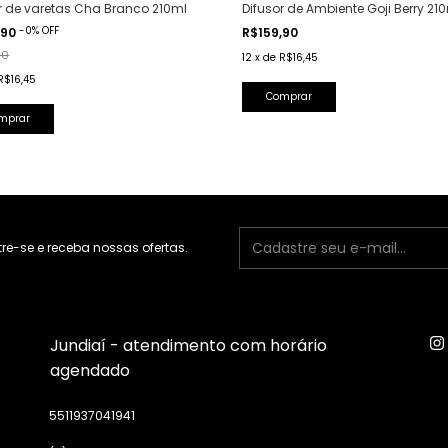
r de varetas Cha Branco 210ml
Difusor de Ambiente Goji Berry 21
-
0
%
OFF
,90
R$159,90
90
12
x
de
R$16,45
R$16,45
e-se e receba nossas ofertas.
Jundiaí - atendimento com horário
agendado
5511937041941