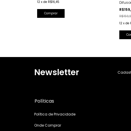
12
x
de
R$16,45
Difuso
R$159
R$159,
12
x
de
Newsletter
Cadastr
Políticas
Política de Privacidade
Onde Comprar