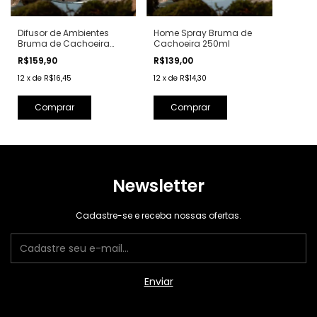
Difusor de Ambientes
Home Spray Bruma de
Bruma de Cachoeira
Cachoeira 250ml
210ml
R$159,90
R$139,00
12
x
de
R$16,45
12
x
de
R$14,30
Newsletter
Cadastre-se e receba nossas ofertas.